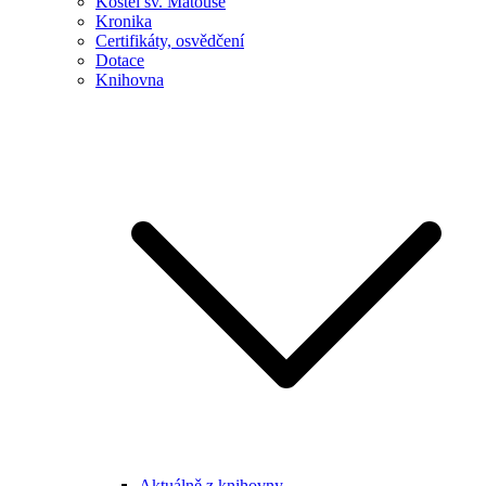
Kostel sv. Matouše
Kronika
Certifikáty, osvědčení
Dotace
Knihovna
Aktuálně z knihovny