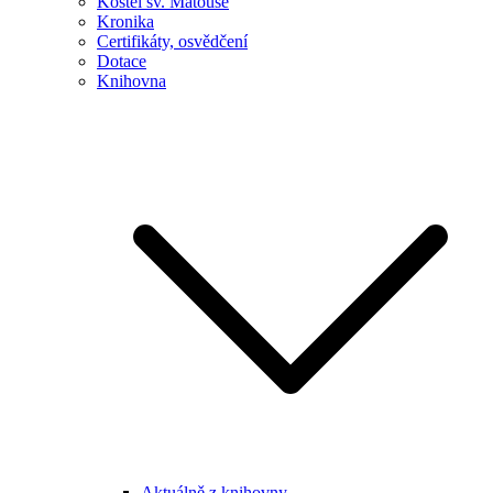
Kostel sv. Matouše
Kronika
Certifikáty, osvědčení
Dotace
Knihovna
Aktuálně z knihovny