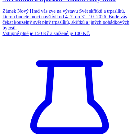
Zámek Nový Hrad vás zve na výstavu Svět skřítků a trpaslíků,
kterou budete moci navštívit od 4. 7. do 31. 10. 2026. Bude vás
čekat kouzelný svět plný trpaslíků, skřítků a jiných pohádkových
bytostí.
Vstupné plné je 150 Kč a snížené je 100 Kč.