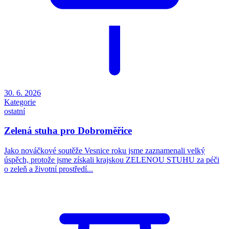
30. 6. 2026
Kategorie
ostatní
Zelená stuha pro Dobroměřice
Jako nováčkové soutěže Vesnice roku jsme zaznamenali velký
úspěch, protože jsme získali krajskou ZELENOU STUHU za péči
o zeleň a životní prostředí...