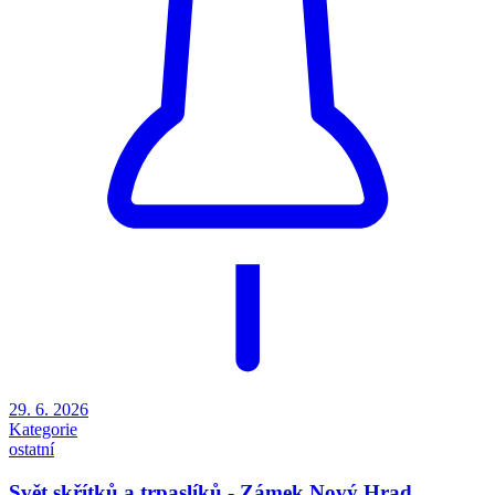
29. 6. 2026
Kategorie
ostatní
Svět skřítků a trpaslíků - Zámek Nový Hrad