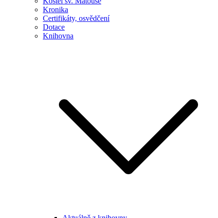
Kostel sv. Matouše
Kronika
Certifikáty, osvědčení
Dotace
Knihovna
Aktuálně z knihovny