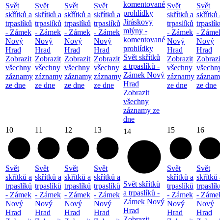
komentované
Svět
Svět
Svět
Svět
Svět
Svět
prohlídky
skřítků a
skřítků a
skřítků a
skřítků a
skřítků a
skřítků 
Jiráskovy
trpaslíků
trpaslíků
trpaslíků
trpaslíků
trpaslíků
trpaslík
mlýny -
- Zámek
- Zámek
- Zámek
- Zámek
- Zámek
- Záme
komentované
Nový
Nový
Nový
Nový
Nový
Nový
prohlídky
Hrad
Hrad
Hrad
Hrad
Hrad
Hrad
Svět skřítků
Zobrazit
Zobrazit
Zobrazit
Zobrazit
Zobrazit
Zobrazi
a trpaslíků -
všechny
všechny
všechny
všechny
všechny
všechn
Zámek Nový
záznamy
záznamy
záznamy
záznamy
záznamy
záznam
Hrad
ze dne
ze dne
ze dne
ze dne
ze dne
ze dne
Zobrazit
všechny
záznamy ze
dne
10
11
12
13
15
16
14
Svět
Svět
Svět
Svět
Svět
Svět
skřítků a
skřítků a
skřítků a
skřítků a
skřítků a
skřítků 
Svět skřítků
trpaslíků
trpaslíků
trpaslíků
trpaslíků
trpaslíků
trpaslík
a trpaslíků -
- Zámek
- Zámek
- Zámek
- Zámek
- Zámek
- Záme
Zámek Nový
Nový
Nový
Nový
Nový
Nový
Nový
Hrad
Hrad
Hrad
Hrad
Hrad
Hrad
Hrad
Zobrazit