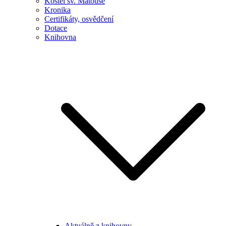
Kostel sv. Matouše
Kronika
Certifikáty, osvědčení
Dotace
Knihovna
Aktuálně z knihovny