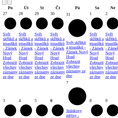
Po
Út
St
Čt
Pá
So
Ne
27
28
29
30
1
2
31
Svět
Svět
Svět
Svět
Svět
Svět
skřítků a
skřítků a
skřítků a
skřítků a
skřítků a
skřítků 
Svět skřítků
trpaslíků
trpaslíků
trpaslíků
trpaslíků
trpaslíků
trpaslík
a trpaslíků -
- Zámek
- Zámek
- Zámek
- Zámek
- Zámek
- Záme
Zámek Nový
Nový
Nový
Nový
Nový
Nový
Nový
Hrad
Hrad
Hrad
Hrad
Hrad
Hrad
Hrad
Zobrazit
Zobrazit
Zobrazit
Zobrazit
Zobrazit
Zobrazit
Zobrazi
všechny
všechny
všechny
všechny
všechny
všechny
všechn
záznamy ze
záznamy
záznamy
záznamy
záznamy
záznamy
záznam
dne
ze dne
ze dne
ze dne
ze dne
ze dne
ze dne
7
3
4
5
6
8
9
Jiráskovy
mlýny -