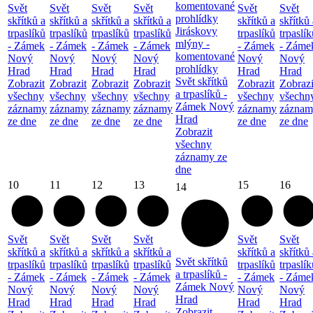
komentované
Svět
Svět
Svět
Svět
Svět
Svět
prohlídky
skřítků a
skřítků a
skřítků a
skřítků a
skřítků a
skřítků 
Jiráskovy
trpaslíků
trpaslíků
trpaslíků
trpaslíků
trpaslíků
trpaslík
mlýny -
- Zámek
- Zámek
- Zámek
- Zámek
- Zámek
- Záme
komentované
Nový
Nový
Nový
Nový
Nový
Nový
prohlídky
Hrad
Hrad
Hrad
Hrad
Hrad
Hrad
Svět skřítků
Zobrazit
Zobrazit
Zobrazit
Zobrazit
Zobrazit
Zobrazi
a trpaslíků -
všechny
všechny
všechny
všechny
všechny
všechn
Zámek Nový
záznamy
záznamy
záznamy
záznamy
záznamy
záznam
Hrad
ze dne
ze dne
ze dne
ze dne
ze dne
ze dne
Zobrazit
všechny
záznamy ze
dne
10
11
12
13
15
16
14
Svět
Svět
Svět
Svět
Svět
Svět
skřítků a
skřítků a
skřítků a
skřítků a
skřítků a
skřítků 
Svět skřítků
trpaslíků
trpaslíků
trpaslíků
trpaslíků
trpaslíků
trpaslík
a trpaslíků -
- Zámek
- Zámek
- Zámek
- Zámek
- Zámek
- Záme
Zámek Nový
Nový
Nový
Nový
Nový
Nový
Nový
Hrad
Hrad
Hrad
Hrad
Hrad
Hrad
Hrad
Zobrazit