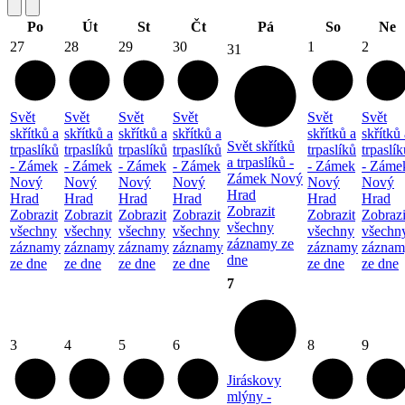
Po
Út
St
Čt
Pá
So
Ne
27
28
29
30
1
2
31
Svět
Svět
Svět
Svět
Svět
Svět
skřítků a
skřítků a
skřítků a
skřítků a
skřítků a
skřítků 
Svět skřítků
trpaslíků
trpaslíků
trpaslíků
trpaslíků
trpaslíků
trpaslík
a trpaslíků -
- Zámek
- Zámek
- Zámek
- Zámek
- Zámek
- Záme
Zámek Nový
Nový
Nový
Nový
Nový
Nový
Nový
Hrad
Hrad
Hrad
Hrad
Hrad
Hrad
Hrad
Zobrazit
Zobrazit
Zobrazit
Zobrazit
Zobrazit
Zobrazit
Zobrazi
všechny
všechny
všechny
všechny
všechny
všechny
všechn
záznamy ze
záznamy
záznamy
záznamy
záznamy
záznamy
záznam
dne
ze dne
ze dne
ze dne
ze dne
ze dne
ze dne
7
3
4
5
6
8
9
Jiráskovy
mlýny -