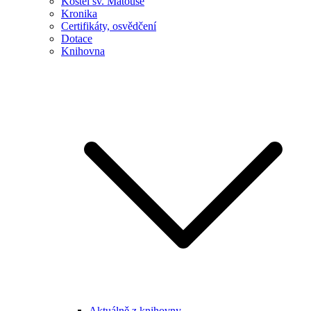
Kostel sv. Matouše
Kronika
Certifikáty, osvědčení
Dotace
Knihovna
Aktuálně z knihovny