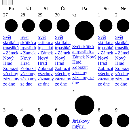
Po
Út
St
Čt
Pá
So
Ne
27
28
29
30
1
2
31
Svět
Svět
Svět
Svět
Svět
Svět
skřítků a
skřítků a
skřítků a
skřítků a
skřítků a
skřítků 
Svět skřítků
trpaslíků
trpaslíků
trpaslíků
trpaslíků
trpaslíků
trpaslík
a trpaslíků -
- Zámek
- Zámek
- Zámek
- Zámek
- Zámek
- Záme
Zámek Nový
Nový
Nový
Nový
Nový
Nový
Nový
Hrad
Hrad
Hrad
Hrad
Hrad
Hrad
Hrad
Zobrazit
Zobrazit
Zobrazit
Zobrazit
Zobrazit
Zobrazit
Zobrazi
všechny
všechny
všechny
všechny
všechny
všechny
všechn
záznamy ze
záznamy
záznamy
záznamy
záznamy
záznamy
záznam
dne
ze dne
ze dne
ze dne
ze dne
ze dne
ze dne
7
3
4
5
6
8
9
Jiráskovy
mlýny -