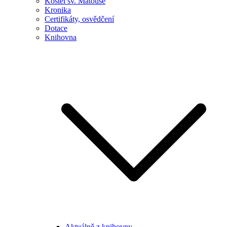
Kostel sv. Matouše
Kronika
Certifikáty, osvědčení
Dotace
Knihovna
Aktuálně z knihovny