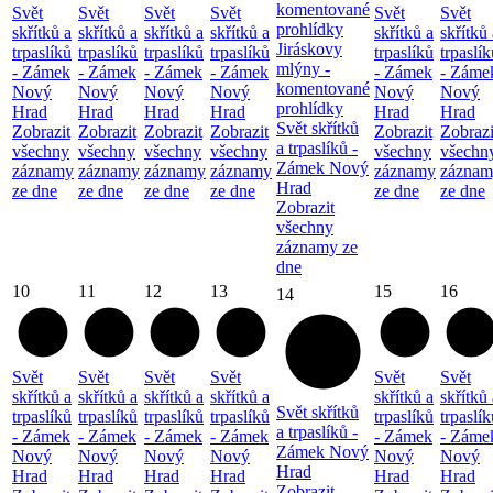
komentované
Svět
Svět
Svět
Svět
Svět
Svět
prohlídky
skřítků a
skřítků a
skřítků a
skřítků a
skřítků a
skřítků 
Jiráskovy
trpaslíků
trpaslíků
trpaslíků
trpaslíků
trpaslíků
trpaslík
mlýny -
- Zámek
- Zámek
- Zámek
- Zámek
- Zámek
- Záme
komentované
Nový
Nový
Nový
Nový
Nový
Nový
prohlídky
Hrad
Hrad
Hrad
Hrad
Hrad
Hrad
Svět skřítků
Zobrazit
Zobrazit
Zobrazit
Zobrazit
Zobrazit
Zobrazi
a trpaslíků -
všechny
všechny
všechny
všechny
všechny
všechn
Zámek Nový
záznamy
záznamy
záznamy
záznamy
záznamy
záznam
Hrad
ze dne
ze dne
ze dne
ze dne
ze dne
ze dne
Zobrazit
všechny
záznamy ze
dne
10
11
12
13
15
16
14
Svět
Svět
Svět
Svět
Svět
Svět
skřítků a
skřítků a
skřítků a
skřítků a
skřítků a
skřítků 
Svět skřítků
trpaslíků
trpaslíků
trpaslíků
trpaslíků
trpaslíků
trpaslík
a trpaslíků -
- Zámek
- Zámek
- Zámek
- Zámek
- Zámek
- Záme
Zámek Nový
Nový
Nový
Nový
Nový
Nový
Nový
Hrad
Hrad
Hrad
Hrad
Hrad
Hrad
Hrad
Zobrazit