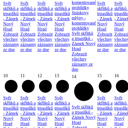
komentované
Svět
Svět
Svět
Svět
Svět
Svět
prohlídky
skřítků a
skřítků a
skřítků a
skřítků a
skřítků a
skřítků 
Jiráskovy
trpaslíků
trpaslíků
trpaslíků
trpaslíků
trpaslíků
trpaslík
mlýny -
- Zámek
- Zámek
- Zámek
- Zámek
- Zámek
- Záme
komentované
Nový
Nový
Nový
Nový
Nový
Nový
prohlídky
Hrad
Hrad
Hrad
Hrad
Hrad
Hrad
Svět skřítků
Zobrazit
Zobrazit
Zobrazit
Zobrazit
Zobrazit
Zobrazi
a trpaslíků -
všechny
všechny
všechny
všechny
všechny
všechn
Zámek Nový
záznamy
záznamy
záznamy
záznamy
záznamy
záznam
Hrad
ze dne
ze dne
ze dne
ze dne
ze dne
ze dne
Zobrazit
všechny
záznamy ze
dne
10
11
12
13
15
16
14
Svět
Svět
Svět
Svět
Svět
Svět
skřítků a
skřítků a
skřítků a
skřítků a
skřítků a
skřítků 
Svět skřítků
trpaslíků
trpaslíků
trpaslíků
trpaslíků
trpaslíků
trpaslík
a trpaslíků -
- Zámek
- Zámek
- Zámek
- Zámek
- Zámek
- Záme
Zámek Nový
Nový
Nový
Nový
Nový
Nový
Nový
Hrad
Hrad
Hrad
Hrad
Hrad
Hrad
Hrad
Zobrazit