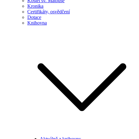
Kostel sv. Matouše
Kronika
Certifikáty, osvědčení
Dotace
Knihovna
Aktuálně z knihovny