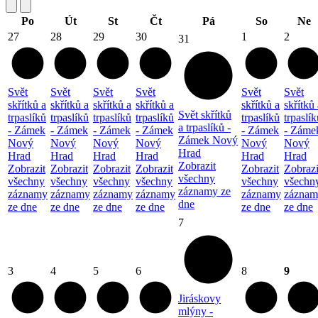
Po
Út
St
Čt
Pá
So
Ne
27
28
29
30
1
2
31
Svět
Svět
Svět
Svět
Svět
Svět
skřítků a
skřítků a
skřítků a
skřítků a
skřítků a
skřítků 
Svět skřítků
trpaslíků
trpaslíků
trpaslíků
trpaslíků
trpaslíků
trpaslík
a trpaslíků -
- Zámek
- Zámek
- Zámek
- Zámek
- Zámek
- Záme
Zámek Nový
Nový
Nový
Nový
Nový
Nový
Nový
Hrad
Hrad
Hrad
Hrad
Hrad
Hrad
Hrad
Zobrazit
Zobrazit
Zobrazit
Zobrazit
Zobrazit
Zobrazit
Zobrazi
všechny
všechny
všechny
všechny
všechny
všechny
všechn
záznamy ze
záznamy
záznamy
záznamy
záznamy
záznamy
záznam
dne
ze dne
ze dne
ze dne
ze dne
ze dne
ze dne
7
3
4
5
6
8
9
Jiráskovy
mlýny -