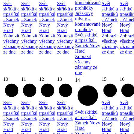
komentované
Svět
Svět
Svět
Svět
Svět
Svět
prohlídky
skřítků a
skřítků a
skřítků a
skřítků a
skřítků a
skřítků 
Jiráskovy
trpaslíků
trpaslíků
trpaslíků
trpaslíků
trpaslíků
trpaslík
mlýny -
- Zámek
- Zámek
- Zámek
- Zámek
- Zámek
- Záme
komentované
Nový
Nový
Nový
Nový
Nový
Nový
prohlídky
Hrad
Hrad
Hrad
Hrad
Hrad
Hrad
Svět skřítků
Zobrazit
Zobrazit
Zobrazit
Zobrazit
Zobrazit
Zobrazi
a trpaslíků -
všechny
všechny
všechny
všechny
všechny
všechn
Zámek Nový
záznamy
záznamy
záznamy
záznamy
záznamy
záznam
Hrad
ze dne
ze dne
ze dne
ze dne
ze dne
ze dne
Zobrazit
všechny
záznamy ze
dne
10
11
12
13
15
16
14
Svět
Svět
Svět
Svět
Svět
Svět
skřítků a
skřítků a
skřítků a
skřítků a
skřítků a
skřítků 
Svět skřítků
trpaslíků
trpaslíků
trpaslíků
trpaslíků
trpaslíků
trpaslík
a trpaslíků -
- Zámek
- Zámek
- Zámek
- Zámek
- Zámek
- Záme
Zámek Nový
Nový
Nový
Nový
Nový
Nový
Nový
Hrad
Hrad
Hrad
Hrad
Hrad
Hrad
Hrad
Zobrazit