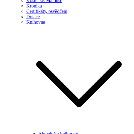
Kostel sv. Matouše
Kronika
Certifikáty, osvědčení
Dotace
Knihovna
Aktuálně z knihovny