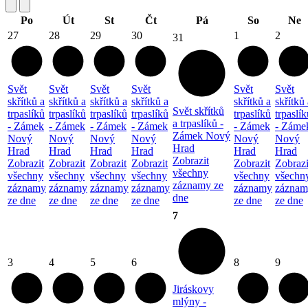
Po
Út
St
Čt
Pá
So
Ne
27
28
29
30
1
2
31
Svět
Svět
Svět
Svět
Svět
Svět
skřítků a
skřítků a
skřítků a
skřítků a
skřítků a
skřítků 
Svět skřítků
trpaslíků
trpaslíků
trpaslíků
trpaslíků
trpaslíků
trpaslík
a trpaslíků -
- Zámek
- Zámek
- Zámek
- Zámek
- Zámek
- Záme
Zámek Nový
Nový
Nový
Nový
Nový
Nový
Nový
Hrad
Hrad
Hrad
Hrad
Hrad
Hrad
Hrad
Zobrazit
Zobrazit
Zobrazit
Zobrazit
Zobrazit
Zobrazit
Zobrazi
všechny
všechny
všechny
všechny
všechny
všechny
všechn
záznamy ze
záznamy
záznamy
záznamy
záznamy
záznamy
záznam
dne
ze dne
ze dne
ze dne
ze dne
ze dne
ze dne
7
3
4
5
6
8
9
Jiráskovy
mlýny -