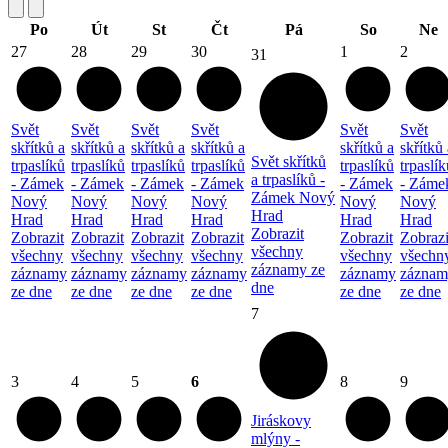
Po
Út
St
Čt
Pá
So
Ne
27
28
29
30
1
2
31
Svět
Svět
Svět
Svět
Svět
Svět
skřítků a
skřítků a
skřítků a
skřítků a
skřítků a
skřítků 
Svět skřítků
trpaslíků
trpaslíků
trpaslíků
trpaslíků
trpaslíků
trpaslík
a trpaslíků -
- Zámek
- Zámek
- Zámek
- Zámek
- Zámek
- Záme
Zámek Nový
Nový
Nový
Nový
Nový
Nový
Nový
Hrad
Hrad
Hrad
Hrad
Hrad
Hrad
Hrad
Zobrazit
Zobrazit
Zobrazit
Zobrazit
Zobrazit
Zobrazit
Zobrazi
všechny
všechny
všechny
všechny
všechny
všechny
všechn
záznamy ze
záznamy
záznamy
záznamy
záznamy
záznamy
záznam
dne
ze dne
ze dne
ze dne
ze dne
ze dne
ze dne
7
3
4
5
6
8
9
Jiráskovy
mlýny -