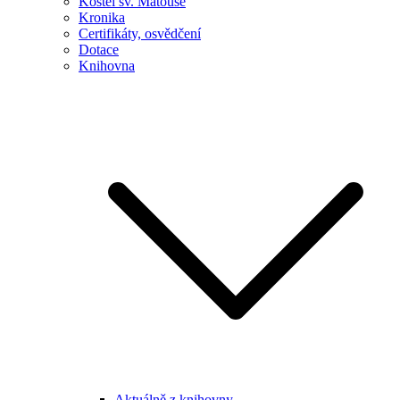
Kostel sv. Matouše
Kronika
Certifikáty, osvědčení
Dotace
Knihovna
Aktuálně z knihovny