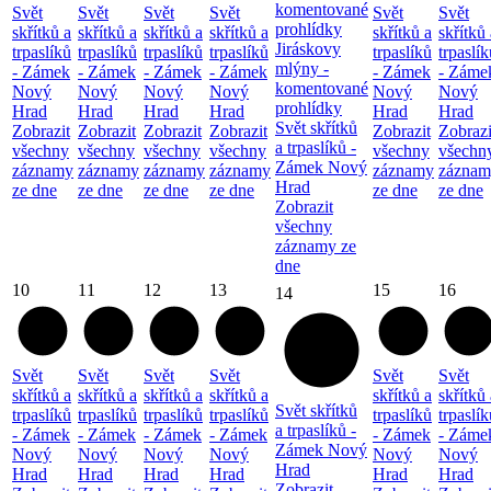
komentované
Svět
Svět
Svět
Svět
Svět
Svět
prohlídky
skřítků a
skřítků a
skřítků a
skřítků a
skřítků a
skřítků 
Jiráskovy
trpaslíků
trpaslíků
trpaslíků
trpaslíků
trpaslíků
trpaslík
mlýny -
- Zámek
- Zámek
- Zámek
- Zámek
- Zámek
- Záme
komentované
Nový
Nový
Nový
Nový
Nový
Nový
prohlídky
Hrad
Hrad
Hrad
Hrad
Hrad
Hrad
Svět skřítků
Zobrazit
Zobrazit
Zobrazit
Zobrazit
Zobrazit
Zobrazi
a trpaslíků -
všechny
všechny
všechny
všechny
všechny
všechn
Zámek Nový
záznamy
záznamy
záznamy
záznamy
záznamy
záznam
Hrad
ze dne
ze dne
ze dne
ze dne
ze dne
ze dne
Zobrazit
všechny
záznamy ze
dne
10
11
12
13
15
16
14
Svět
Svět
Svět
Svět
Svět
Svět
skřítků a
skřítků a
skřítků a
skřítků a
skřítků a
skřítků 
Svět skřítků
trpaslíků
trpaslíků
trpaslíků
trpaslíků
trpaslíků
trpaslík
a trpaslíků -
- Zámek
- Zámek
- Zámek
- Zámek
- Zámek
- Záme
Zámek Nový
Nový
Nový
Nový
Nový
Nový
Nový
Hrad
Hrad
Hrad
Hrad
Hrad
Hrad
Hrad
Zobrazit