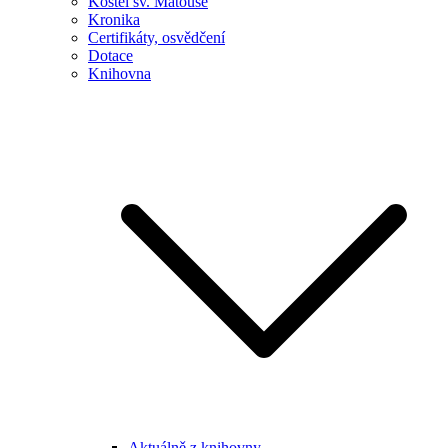
Kostel sv. Matouše
Kronika
Certifikáty, osvědčení
Dotace
Knihovna
Aktuálně z knihovny