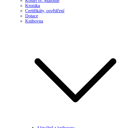
Kostel sv. Matouše
Kronika
Certifikáty, osvědčení
Dotace
Knihovna
Aktuálně z knihovny