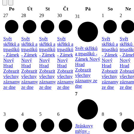
Po
Út
St
Čt
Pá
So
Ne
27
28
29
30
1
2
31
Svět
Svět
Svět
Svět
Svět
Svět
skřítků a
skřítků a
skřítků a
skřítků a
skřítků a
skřítků 
Svět skřítků
trpaslíků
trpaslíků
trpaslíků
trpaslíků
trpaslíků
trpaslík
a trpaslíků -
- Zámek
- Zámek
- Zámek
- Zámek
- Zámek
- Záme
Zámek Nový
Nový
Nový
Nový
Nový
Nový
Nový
Hrad
Hrad
Hrad
Hrad
Hrad
Hrad
Hrad
Zobrazit
Zobrazit
Zobrazit
Zobrazit
Zobrazit
Zobrazit
Zobrazi
všechny
všechny
všechny
všechny
všechny
všechny
všechn
záznamy ze
záznamy
záznamy
záznamy
záznamy
záznamy
záznam
dne
ze dne
ze dne
ze dne
ze dne
ze dne
ze dne
7
3
4
5
6
8
9
Jiráskovy
mlýny -