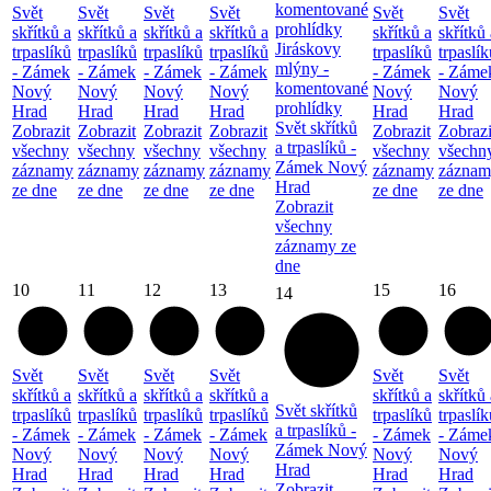
komentované
Svět
Svět
Svět
Svět
Svět
Svět
prohlídky
skřítků a
skřítků a
skřítků a
skřítků a
skřítků a
skřítků 
Jiráskovy
trpaslíků
trpaslíků
trpaslíků
trpaslíků
trpaslíků
trpaslík
mlýny -
- Zámek
- Zámek
- Zámek
- Zámek
- Zámek
- Záme
komentované
Nový
Nový
Nový
Nový
Nový
Nový
prohlídky
Hrad
Hrad
Hrad
Hrad
Hrad
Hrad
Svět skřítků
Zobrazit
Zobrazit
Zobrazit
Zobrazit
Zobrazit
Zobrazi
a trpaslíků -
všechny
všechny
všechny
všechny
všechny
všechn
Zámek Nový
záznamy
záznamy
záznamy
záznamy
záznamy
záznam
Hrad
ze dne
ze dne
ze dne
ze dne
ze dne
ze dne
Zobrazit
všechny
záznamy ze
dne
10
11
12
13
15
16
14
Svět
Svět
Svět
Svět
Svět
Svět
skřítků a
skřítků a
skřítků a
skřítků a
skřítků a
skřítků 
Svět skřítků
trpaslíků
trpaslíků
trpaslíků
trpaslíků
trpaslíků
trpaslík
a trpaslíků -
- Zámek
- Zámek
- Zámek
- Zámek
- Zámek
- Záme
Zámek Nový
Nový
Nový
Nový
Nový
Nový
Nový
Hrad
Hrad
Hrad
Hrad
Hrad
Hrad
Hrad
Zobrazit