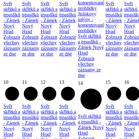
komentované
Svět
Svět
Svět
Svět
Svět
Svět
prohlídky
skřítků a
skřítků a
skřítků a
skřítků a
skřítků a
skřítků 
Jiráskovy
trpaslíků
trpaslíků
trpaslíků
trpaslíků
trpaslíků
trpaslík
mlýny -
- Zámek
- Zámek
- Zámek
- Zámek
- Zámek
- Záme
komentované
Nový
Nový
Nový
Nový
Nový
Nový
prohlídky
Hrad
Hrad
Hrad
Hrad
Hrad
Hrad
Svět skřítků
Zobrazit
Zobrazit
Zobrazit
Zobrazit
Zobrazit
Zobrazi
a trpaslíků -
všechny
všechny
všechny
všechny
všechny
všechn
Zámek Nový
záznamy
záznamy
záznamy
záznamy
záznamy
záznam
Hrad
ze dne
ze dne
ze dne
ze dne
ze dne
ze dne
Zobrazit
všechny
záznamy ze
dne
10
11
12
13
15
16
14
Svět
Svět
Svět
Svět
Svět
Svět
skřítků a
skřítků a
skřítků a
skřítků a
skřítků a
skřítků 
Svět skřítků
trpaslíků
trpaslíků
trpaslíků
trpaslíků
trpaslíků
trpaslík
a trpaslíků -
- Zámek
- Zámek
- Zámek
- Zámek
- Zámek
- Záme
Zámek Nový
Nový
Nový
Nový
Nový
Nový
Nový
Hrad
Hrad
Hrad
Hrad
Hrad
Hrad
Hrad
Zobrazit