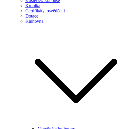
Kostel sv. Matouše
Kronika
Certifikáty, osvědčení
Dotace
Knihovna
Aktuálně z knihovny