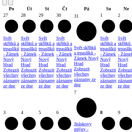
Po
Út
St
Čt
Pá
So
Ne
27
28
29
30
1
2
31
Svět
Svět
Svět
Svět
Svět
Svět
skřítků a
skřítků a
skřítků a
skřítků a
skřítků a
skřítků 
Svět skřítků
trpaslíků
trpaslíků
trpaslíků
trpaslíků
trpaslíků
trpaslík
a trpaslíků -
- Zámek
- Zámek
- Zámek
- Zámek
- Zámek
- Záme
Zámek Nový
Nový
Nový
Nový
Nový
Nový
Nový
Hrad
Hrad
Hrad
Hrad
Hrad
Hrad
Hrad
Zobrazit
Zobrazit
Zobrazit
Zobrazit
Zobrazit
Zobrazit
Zobrazi
všechny
všechny
všechny
všechny
všechny
všechny
všechn
záznamy ze
záznamy
záznamy
záznamy
záznamy
záznamy
záznam
dne
ze dne
ze dne
ze dne
ze dne
ze dne
ze dne
7
3
4
5
6
8
9
Jiráskovy
mlýny -