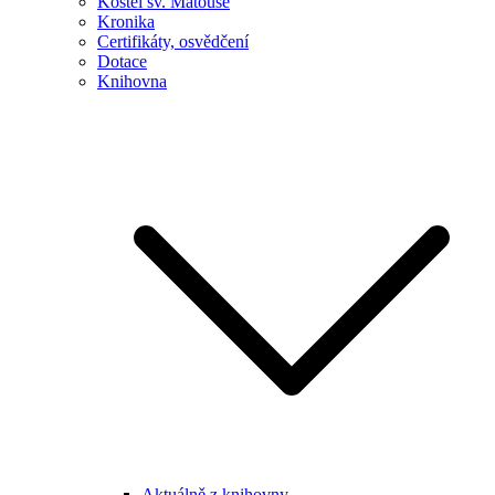
Kostel sv. Matouše
Kronika
Certifikáty, osvědčení
Dotace
Knihovna
Aktuálně z knihovny