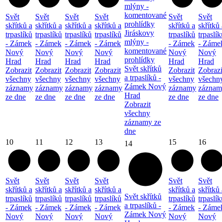
mlýny -
komentované
Svět
Svět
Svět
Svět
Svět
Svět
prohlídky
skřítků a
skřítků a
skřítků a
skřítků a
skřítků a
skřítků 
Jiráskovy
trpaslíků
trpaslíků
trpaslíků
trpaslíků
trpaslíků
trpaslík
mlýny -
- Zámek
- Zámek
- Zámek
- Zámek
- Zámek
- Záme
komentované
Nový
Nový
Nový
Nový
Nový
Nový
prohlídky
Hrad
Hrad
Hrad
Hrad
Hrad
Hrad
Svět skřítků
Zobrazit
Zobrazit
Zobrazit
Zobrazit
Zobrazit
Zobrazi
a trpaslíků -
všechny
všechny
všechny
všechny
všechny
všechn
Zámek Nový
záznamy
záznamy
záznamy
záznamy
záznamy
záznam
Hrad
ze dne
ze dne
ze dne
ze dne
ze dne
ze dne
Zobrazit
všechny
záznamy ze
dne
10
11
12
13
15
16
14
Svět
Svět
Svět
Svět
Svět
Svět
skřítků a
skřítků a
skřítků a
skřítků a
skřítků a
skřítků 
Svět skřítků
trpaslíků
trpaslíků
trpaslíků
trpaslíků
trpaslíků
trpaslík
a trpaslíků -
- Zámek
- Zámek
- Zámek
- Zámek
- Zámek
- Záme
Zámek Nový
Nový
Nový
Nový
Nový
Nový
Nový