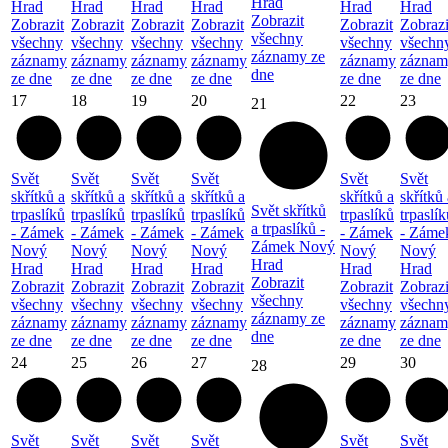
Hrad
Hrad
Hrad
Hrad
Hrad
Hrad
Hrad
Zobrazit
Zobrazit
Zobrazit
Zobrazit
Zobrazit
Zobrazit
Zobrazi
všechny
všechny
všechny
všechny
všechny
všechny
všechn
záznamy ze
záznamy
záznamy
záznamy
záznamy
záznamy
záznam
dne
ze dne
ze dne
ze dne
ze dne
ze dne
ze dne
17
18
19
20
22
23
21
Svět
Svět
Svět
Svět
Svět
Svět
skřítků a
skřítků a
skřítků a
skřítků a
skřítků a
skřítků 
Svět skřítků
trpaslíků
trpaslíků
trpaslíků
trpaslíků
trpaslíků
trpaslík
a trpaslíků -
- Zámek
- Zámek
- Zámek
- Zámek
- Zámek
- Záme
Zámek Nový
Nový
Nový
Nový
Nový
Nový
Nový
Hrad
Hrad
Hrad
Hrad
Hrad
Hrad
Hrad
Zobrazit
Zobrazit
Zobrazit
Zobrazit
Zobrazit
Zobrazit
Zobrazi
všechny
všechny
všechny
všechny
všechny
všechny
všechn
záznamy ze
záznamy
záznamy
záznamy
záznamy
záznamy
záznam
dne
ze dne
ze dne
ze dne
ze dne
ze dne
ze dne
24
25
26
27
29
30
28
Svět
Svět
Svět
Svět
Svět
Svět