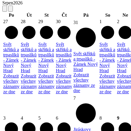
Srpen
2026
Po
Út
St
Čt
Pá
So
Ne
27
28
29
30
1
2
31
Svět
Svět
Svět
Svět
Svět
Svět
skřítků a
skřítků a
skřítků a
skřítků a
skřítků a
skřítků 
Svět skřítků
trpaslíků
trpaslíků
trpaslíků
trpaslíků
trpaslíků
trpaslík
a trpaslíků -
- Zámek
- Zámek
- Zámek
- Zámek
- Zámek
- Záme
Zámek Nový
Nový
Nový
Nový
Nový
Nový
Nový
Hrad
Hrad
Hrad
Hrad
Hrad
Hrad
Hrad
Zobrazit
Zobrazit
Zobrazit
Zobrazit
Zobrazit
Zobrazit
Zobrazi
všechny
všechny
všechny
všechny
všechny
všechny
všechn
záznamy ze
záznamy
záznamy
záznamy
záznamy
záznamy
záznam
dne
ze dne
ze dne
ze dne
ze dne
ze dne
ze dne
7
3
4
5
6
8
9
Jiráskovy