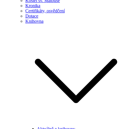
Kostel sv. Matouše
Kronika
Certifikáty, osvědčení
Dotace
Knihovna
Aktuálně z knihovny