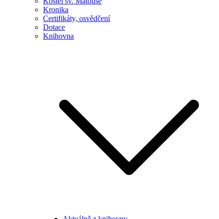
Kostel sv. Matouše
Kronika
Certifikáty, osvědčení
Dotace
Knihovna
Aktuálně z knihovny